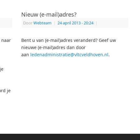
Nieuw (e-mail)adres?
Door
Webteam
|
24 april 2013
- 20:24
|
 naar
Bent u van (e-mail)adres veranderd? Geef uw
nieuwe (e-mail)adres dan door
aan
ledenadministratie@vltcveldhoven.nl
.
je
rd je