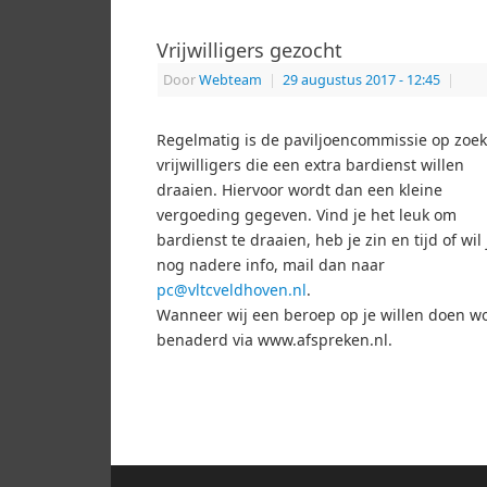
Vrijwilligers gezocht
Door
Webteam
|
29 augustus 2017
- 12:45
|
Regelmatig is de paviljoencommissie op zoek
vrijwilligers die een extra bardienst willen
draaien. Hiervoor wordt dan een kleine
vergoeding gegeven. Vind je het leuk om
bardienst te draaien, heb je zin en tijd of wil 
nog nadere info, mail dan naar
pc@vltcveldhoven.nl
.
Wanneer wij een beroep op je willen doen wo
benaderd via www.afspreken.nl.