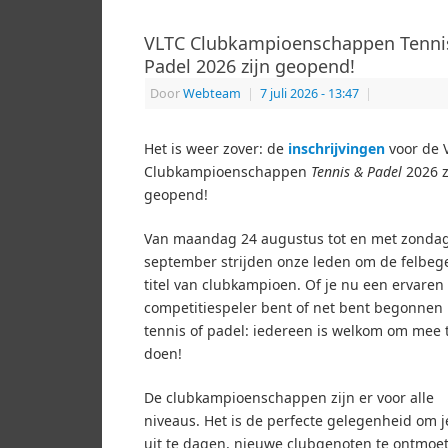
VLTC Clubkampioenschappen Tenni
Padel 2026 zijn geopend!
Door
Webteam
|
7 juli 2026
- 13:47
|
Het is weer zover: de
inschrijvingen
voor de 
Clubkampioenschappen
Tennis & Padel
2026 z
geopend!
Van maandag 24 augustus tot en met zonda
september strijden onze leden om de felbeg
titel van clubkampioen. Of je nu een ervaren
competitiespeler bent of net bent begonnen
tennis of padel: iedereen is welkom om mee 
doen!
De clubkampioenschappen zijn er voor alle
niveaus. Het is de perfecte gelegenheid om j
uit te dagen, nieuwe clubgenoten te ontmoe