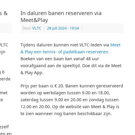
s &
In daluren banen reserveren via
Meet&Play
Door
VLTC
|
28 juli 2024
- 19:34
|
VLTC
Tijdens daluren kunnen niet-VLTC-leden via
Meet
ijn
& Play een tennis- of padelbaan reserveren
.
Boeken van een baan kan vanaf 48 uur
voorafgaand aan de speeltijd. Doe dit via de Meet
g 6
& Play App.
eerde
Prijs per baan is € 20. Banen kunnen gereserveerd
 met
worden op werkdagen tussen 9.00 en 18.00,
te
zaterdag tussen 9.00 en 20.00 en zondag tussen
12.00 en 20.00. Op de website van Meet & Play is
te zien wanneer nog banen beschikbaar zijn.
ezelf
ten en