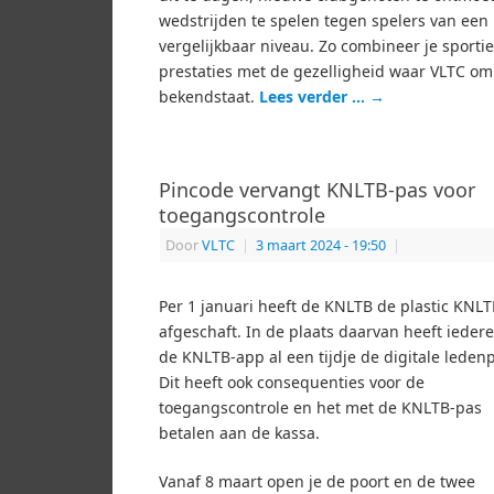
wedstrijden te spelen tegen spelers van een
vergelijkbaar niveau. Zo combineer je sporti
prestaties met de gezelligheid waar VLTC om
bekendstaat.
Lees verder …
→
Pincode vervangt KNLTB-pas voor
toegangscontrole
Door
VLTC
|
3 maart 2024
- 19:50
|
Per 1 januari heeft de KNLTB de plastic KNL
afgeschaft. In de plaats daarvan heeft ieder
de KNLTB-app al een tijdje de digitale leden
Dit heeft ook consequenties voor de
toegangscontrole en het met de KNLTB-pas
betalen aan de kassa.
Vanaf 8 maart open je de poort en de twee