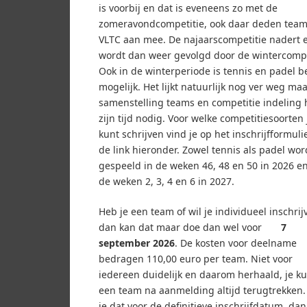
is voorbij en dat is eveneens zo met de
zomeravondcompetitie, ook daar deden team
VLTC aan mee. De najaarscompetitie nadert 
wordt dan weer gevolgd door de wintercompe
Ook in de winterperiode is tennis en padel b
mogelijk. Het lijkt natuurlijk nog ver weg ma
samenstelling teams en competitie indeling 
zijn tijd nodig. Voor welke competitiesoorten 
kunt schrijven vind je op het inschrijfformulie
de link hieronder. Zowel tennis als padel wor
gespeeld in de weken 46, 48 en 50 in 2026 en
de weken 2, 3, 4 en 6 in 2027.
Heb je een team of wil je individueel inschrij
dan kan dat maar doe dan wel voor
7
september 2026
. De kosten voor deelname
bedragen 110,00 euro per team. Niet voor
iedereen duidelijk en daarom herhaald, je k
een team na aanmelding altijd terugtrekken.
je dat voor de definitieve inschrijfdatum, da