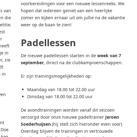
voorbereidingen voor een nieuwe lessenreeks. We
s van
hopen dat iedereen geniet van een heerlijke
en die
zomer en kijken ernaar uit om jullie na de vakantie
titie.
weer op de baan te zien!
est
ar
Padellessen
heeft
je in
De nieuwe padellessen starten in de
week van 7
r, zie
september
, direct na de clubkampioenschappen.
dt
 in
Er zijn trainingsmogelijkheden op:
Maandag van 18.00 tot 22.00 uur
ven
Dinsdag van 18.00 tot 22.00 uur
De avondtrainingen worden vanaf dit seizoen
verzorgd door onze nieuwe padeltrainer
Jeroen
unt
Soederhuijsen
.(hij stelt zich hieronder even voor)
 Doe
Overdag blijven de trainingen in vertrouwde
n kan