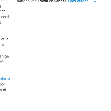
handen van
Edwin
en
Sander
.
Lees verder …
→
g
dat
iceerd
t
 of je
LOP
 enige
ft.
l/inschrijfformulier-
oor
n.nl