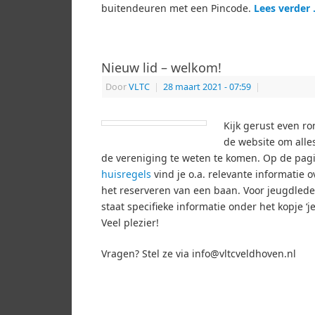
buitendeuren met een Pincode.
Lees verder
Nieuw lid – welkom!
Door
VLTC
|
28 maart 2021
- 07:59
|
Kijk gerust even r
de website om alle
de vereniging te weten te komen. Op de pag
huisregels
vind je o.a. relevante informatie o
het reserveren van een baan. Voor jeugdled
staat specifieke informatie onder het kopje ‘j
Veel plezier!
Vragen? Stel ze via info@vltcveldhoven.nl