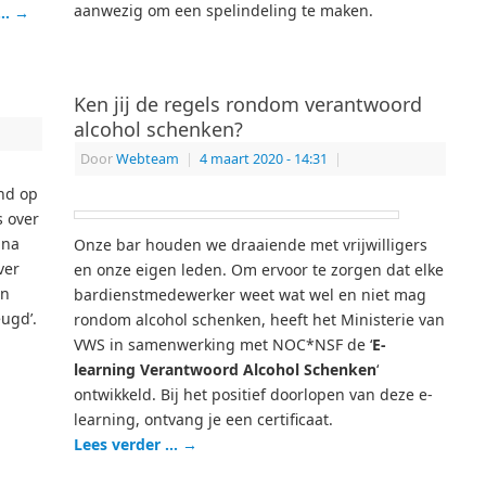
aanwezig om een spelindeling te maken.
 …
→
Ken jij de regels rondom verantwoord
alcohol schenken?
Door
Webteam
|
4 maart 2020
- 14:31
|
ond op
s over
ina
Onze bar houden we draaiende met vrijwilligers
ver
en onze eigen leden. Om ervoor te zorgen dat elke
en
bardienstmedewerker weet wat wel en niet mag
eugd’.
rondom alcohol schenken, heeft het Ministerie van
VWS in samenwerking met NOC*NSF de ‘
E-
learning Verantwoord Alcohol Schenken
‘
ontwikkeld. Bij het positief doorlopen van deze e-
learning, ontvang je een certificaat.
Lees verder …
→