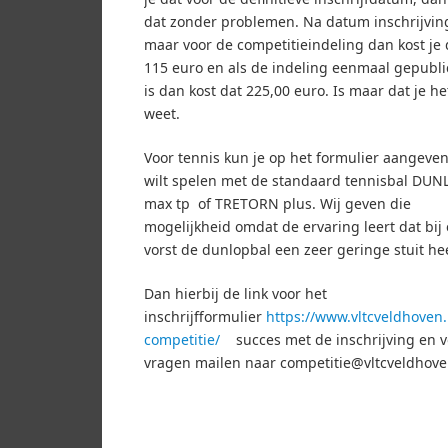
dat zonder problemen. Na datum inschrijvin
maar voor de competitieindeling dan kost je 
115 euro en als de indeling eenmaal gepubl
is dan kost dat 225,00 euro. Is maar dat je he
weet.
Voor tennis kun je op het formulier aangeven
wilt spelen met de standaard tennisbal DUN
max tp of TRETORN plus. Wij geven die
mogelijkheid omdat de ervaring leert dat bij
vorst de dunlopbal een zeer geringe stuit hee
Dan hierbij de link voor het
inschrijfformulier
https://www.vltcveldhoven.n
competitie/
succes met de inschrijving en v
vragen mailen naar competitie@vltcveldhove