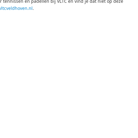
 tennissen en padellen bij VLTC en vind je dat niet op deze
ltcveldhoven.nl
.