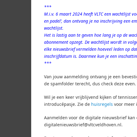
***
M.i.v. 6 maart 2024 heeft VLTC een wachtlijst voo
en padel’, dan ontvang je na inschrijving een em
wachtlijst.
Het is lastig aan te geven hoe lang je op de wach
abonnement opzegt. De wachtlijst wordt in volg
elke
nieuwsbrief
vermelden hoeveel leden op dat
inschrijfdatum is. Daarmee kun je een inschatt
***
Van jouw aanmelding ontvang je een bevestig
de spamfolder terecht, dus check deze even.
Wil je een keer vrijblijvend kijken of tenniss
introducépasje. Zie de
huisregels
voor meer i
Aanmelden voor de digitale nieuwsbrief kan 
digitalenieuwsbrief@vltcveldhoven.nl.