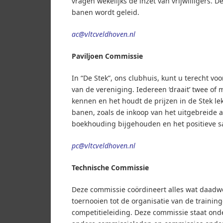
vragen wekelijks de inzet van vrijwilligers.
banen wordt geleid.
ac@vltcveldhoven.nl
Paviljoen Commissie
In “De Stek”, ons clubhuis, kunt u terecht voo
van de vereniging. Iedereen ‘draait’ twee of 
kennen en het houdt de prijzen in de Stek lek
banen, zoals de inkoop van het uitgebreide 
boekhouding bijgehouden en het positieve s
pc@vltcveldhoven.nl
Technische Commissie
Deze commissie coördineert alles wat daadwe
toernooien tot de organisatie van de trainin
competitieleiding. Deze commissie staat onde