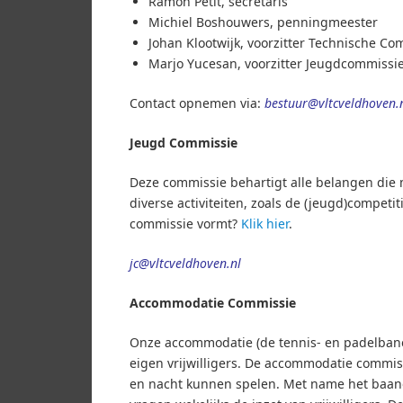
Ramon Petit, secretaris
Michiel Boshouwers, penningmeester
Johan Klootwijk, voorzitter Technische Co
Marjo Yucesan, voorzitter Jeugdcommissi
Contact opnemen via:
bestuur@vltcveldhoven.
Jeugd Commissie
Deze commissie behartigt alle belangen die
diverse activiteiten, zoals de (jeugd)competi
commissie vormt?
Klik hier
.
jc@vltcveldhoven.nl
Accommodatie Commissie
Onze accommodatie (de tennis- en padelban
eigen vrijwilligers. De accommodatie commis
en nacht kunnen spelen. Met name het baa