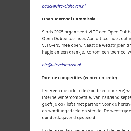
padel@vltcveldhoven.nl
Open Toernooi Commissie
Sinds 2005 organiseert VLTC een Open Dubb
Open Dubbeltoernooi. Aan dit toernooi, dat in
VLTC-ers, mee doen. Naast de wedstrijden dr
hapje en een drankje. Kortom een toernooi w
otc@vltcveldhoven.nl
Interne competities (winter en lente)
Iedereen die ook in de (koude en donkere) w
interne wintercompetitie. Van half/eind sept
geeft je op (liefst met partner) voor de her
en wordt ingedeeld op sterkte. De wedstrij
donderdagavond gespeeld.
In de maanden mei en juni wordt de lente m