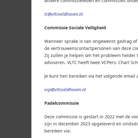
andere commissieleden en commissies onde
tc@vltcveldhoven.nl
Commissie Sociale Veiligheid
Wanneer sprake is van ongewenst gedrag of e
de vertrouwenscontactpersonen van deze co
Zij zullen je helpen om het probleem helder 
adviseren. VLTC heeft twee VCP’ers: Charl Sc
Je kunt hen bereiken via het volgende email 
vcp@vltcveldhoven.nl
Padelcommissie
Deze commissie is gestart in 2022 met de v
zijn in december 2023 opgeleverd en sindsdi
bereiken via: