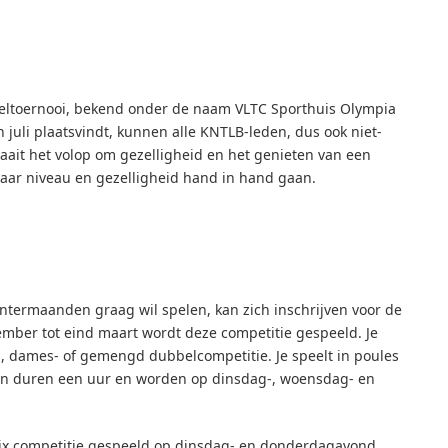
eltoernooi, bekend onder de naam VLTC Sporthuis Olympia
 juli plaatsvindt, kunnen alle KNTLB-leden, dus ook niet-
aait het volop om gezelligheid en het genieten van een
aar niveau en gezelligheid hand in hand gaan.
intermaanden graag wil spelen, kan zich inschrijven voor de
ember tot eind maart wordt deze competitie gespeeld. Je
en-, dames- of gemengd dubbelcompetitie. Je speelt in poules
den duren een uur en worden op dinsdag-, woensdag- en
ix competitie gespeeld op dinsdag- en donderdagavond.