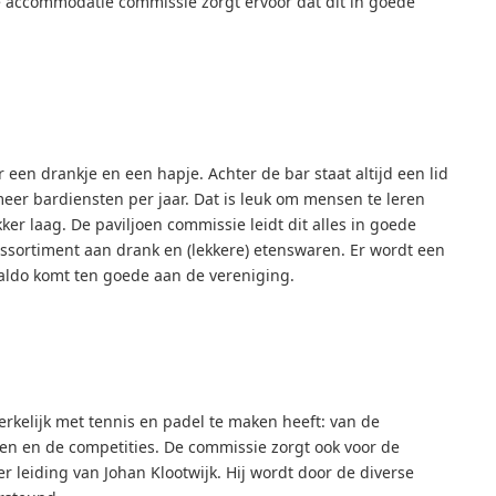
 De accommodatie commissie zorgt ervoor dat dit in goede
r een drankje en een hapje. Achter de bar staat altijd een lid
meer bardiensten per jaar. Dat is leuk om mensen te leren
ker laag. De paviljoen commissie leidt dit alles in goede
assortiment aan drank en (lekkere) etenswaren. Er wordt een
aldo komt ten goede aan de vereniging.
rkelijk met tennis en padel te maken heeft: van de
gen en de competities. De commissie zorgt ook voor de
r leiding van Johan Klootwijk. Hij wordt door de diverse