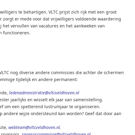
illigers te behartigen. VLTC prijst zich rijk met een groot
tor zorgt er mede voor dat vrijwilligers voldoende waardering
ij het vervullen van vacatures en het aankweken van
 functioneren.
LTC nog diverse andere commissies die achter de schermen
ommige tijdelijk en andere permanent:
ende,
ledenadministratie@vltcveldhoven.nl
er jaarlijks en wisselt elk jaar van samenstelling.
ief om een spetterend lustrumjaar te organiseren.
f op andere wijze ondersteund kan worden? Geef dat door aan
ite,
webteam@vltcveldhoven.nl.
 sponsors,
sponsorcommissie@vltcveldhoven.nl