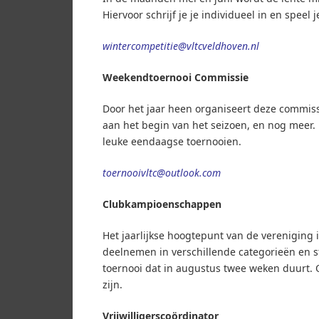
Hiervoor schrijf je je individueel in en speel
wintercompetitie@vltcveldhoven.nl
Weekendtoernooi Commissie
Door het jaar heen organiseert deze commiss
aan het begin van het seizoen, en nog meer. 
leuke eendaagse toernooien.
toernooivltc@outlook.com
Clubkampioenschappen
Het jaarlijkse hoogtepunt van de vereniging
deelnemen in verschillende categorieën en str
toernooi dat in augustus twee weken duurt. Ook
zijn.
Vrijwilligerscoördinator