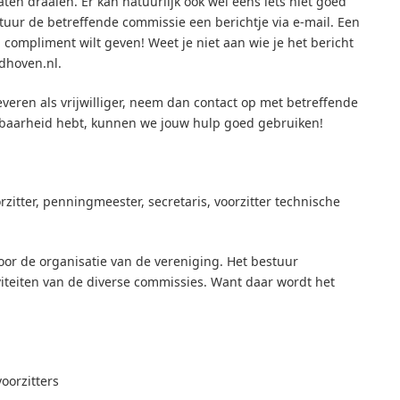
ten draaien. Er kan natuurlijk ook wel eens iets niet goed
stuur de betreffende commissie een berichtje via e-mail. Een
 compliment wilt geven! Weet je niet aan wie je het bericht
dhoven.nl.
leveren als vrijwilliger, neem dan contact op met betreffende
kbaarheid hebt, kunnen we jouw hulp goed gebruiken!
rzitter, penningmeester, secretaris, voorzitter technische
voor de organisatie van de vereniging. Het bestuur
viteiten van de diverse commissies. Want daar wordt het
oorzitters