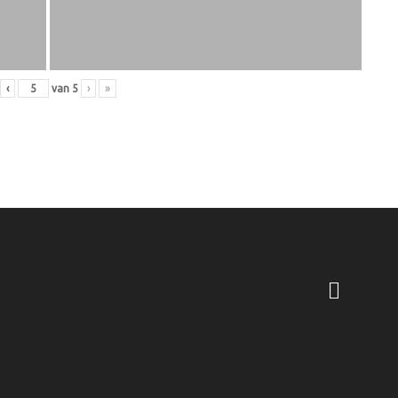
‹
van
5
›
»