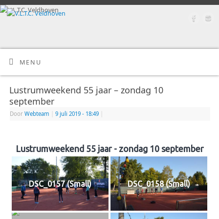
MENU
Lustrumweekend 55 jaar – zondag 10
september
Door
Webteam
|
9 juli 2019
- 18:49
|
Lustrumweekend 55 jaar - zondag 10 september
DSC_0157 (Small)
DSC_0158 (Small)