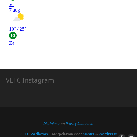
VLTC Instagram
Disclaimer
en
Privacy Statement
V.L.T.C. Veldhoven
| Aangedreven door
Mantra
&
WordPress.