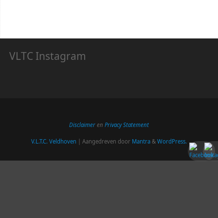
VLTC Instagram
Disclaimer
en
Privacy Statement
V.L.T.C. Veldhoven
| Aangedreven door
Mantra
&
WordPress.